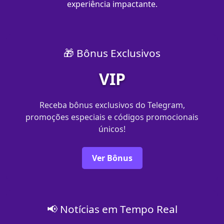
experiência impactante.
🎁 Bônus Exclusivos
VIP
Receba bônus exclusivos do Telegram,
promoções especiais e códigos promocionais
únicos!
Ver Bônus
📢 Notícias em Tempo Real