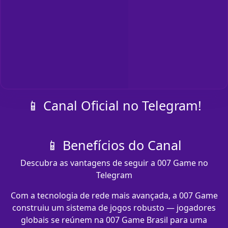
📱 Canal Oficial no Telegram!
📱 Benefícios do Canal
Descubra as vantagens de seguir a 007 Game no
Telegram
Com a tecnologia de rede mais avançada, a 007 Game
construiu um sistema de jogos robusto — jogadores
globais se reúnem na 007 Game Brasil para uma