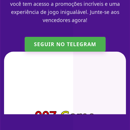
você tem acesso a promoções incríveis e uma
experiência de jogo inigualável. Junte-se aos
vencedores agora!
SEGUIR NO TELEGRAM