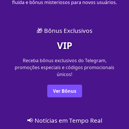
fluida e bônus misteriosos para novos usuários.
🎁 Bônus Exclusivos
VIP
Receba bônus exclusivos do Telegram,
promoções especiais e códigos promocionais
únicos!
Ver Bônus
📢 Notícias em Tempo Real