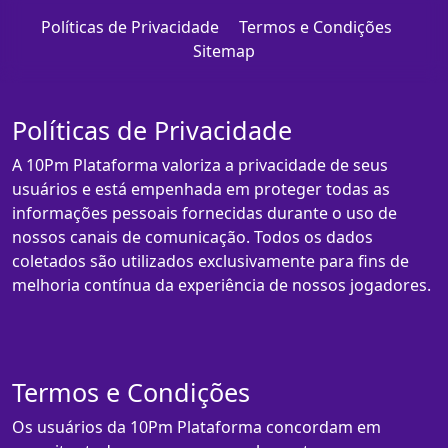
Políticas de Privacidade
Termos e Condições
Sitemap
Políticas de Privacidade
A 10Pm Plataforma valoriza a privacidade de seus
usuários e está empenhada em proteger todas as
informações pessoais fornecidas durante o uso de
nossos canais de comunicação. Todos os dados
coletados são utilizados exclusivamente para fins de
melhoria contínua da experiência de nossos jogadores.
Termos e Condições
Os usuários da 10Pm Plataforma concordam em