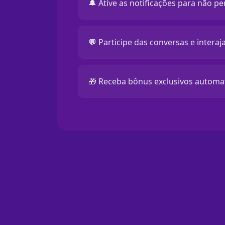
🔔 Ative as notificações para não p
💬 Participe das conversas e interaj
🎁 Receba bônus exclusivos autom