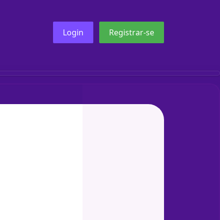
Login
Registrar-se