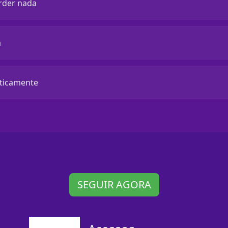
erder nada
a
aticamente
SEGUIR AGORA