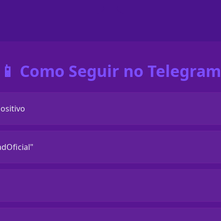
📱 Como Seguir no Telegram
ositivo
dOficial"