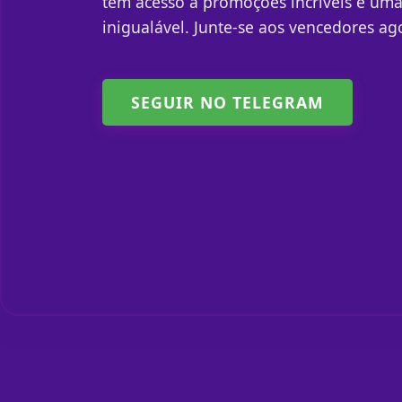
tem acesso a promoções incríveis e uma
inigualável. Junte-se aos vencedores ag
SEGUIR NO TELEGRAM