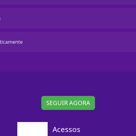
a
aticamente
SEGUIR AGORA
Acessos