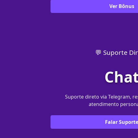
Ver Bônus
💬 Suporte Di
Cha
Suporte direto via Telegram, r
atendimento persona
Falar Suport