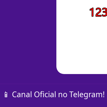
📱 Canal Oficial no Telegram!