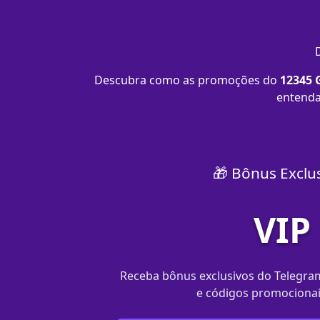
Descubra como as promoções do
12345
entenda
🎁 Bônus Exclu
VIP
Receba bônus exclusivos do Telegra
e códigos promocionai