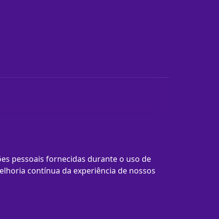
es pessoais fornecidas durante o uso de
elhoria contínua da experiência de nossos