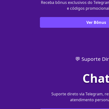
Receba bônus exclusivos do Telegra
e códigos promocionai
Ver Bônus
💬 Suporte Di
Cha
Suporte direto via Telegram, r
atendimento persona