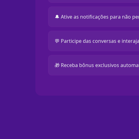
🔔 Ative as notificações para não p
💬 Participe das conversas e interaj
🎁 Receba bônus exclusivos autom