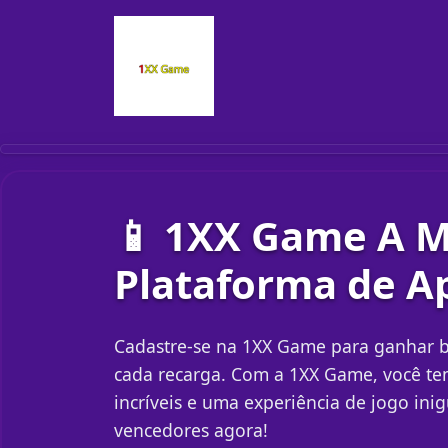
📱 1XX Game A M
Plataforma de A
Cadastre-se na 1XX Game para ganhar 
cada recarga. Com a 1XX Game, você t
incríveis e uma experiência de jogo inig
vencedores agora!