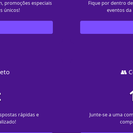
m, promoções especiais
Fique por dentro d
s únicos!
eventos da
reto
👥 
t
espostas rápidas e
Junte-se a uma com
lizado!
compa