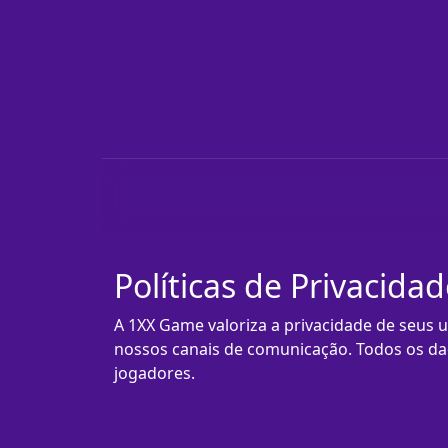
Políticas de Privacida
A 1XX Game valoriza a privacidade de seus
nossos canais de comunicação. Todos os dad
jogadores.