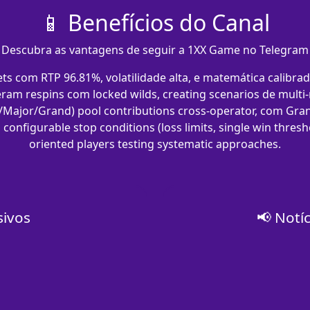
📱 Benefícios do Canal
Descubra as vantagens de seguir a 1XX Game no Telegram
s com RTP 96.81%, volatilidade alta, e matemática calibr
ggeram respins com locked wilds, creating scenarios de mult
r/Major/Grand) pool contributions cross-operator, com Gran
configurable stop conditions (loss limits, single win thresh
oriented players testing systematic approaches.
sivos
📢 Notí