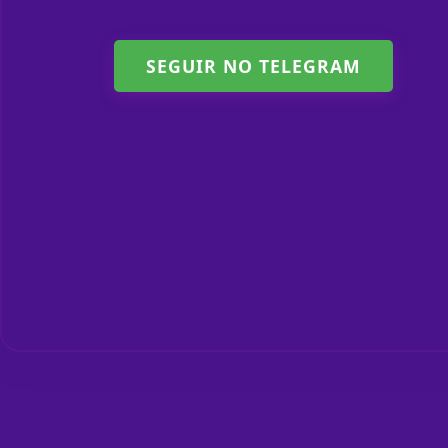
SEGUIR NO TELEGRAM