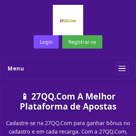
Login
Registrar-se
Menu
📱 27QQ.Com A Melhor
Plataforma de Apostas
Cadastre-se na 27QQ.Com para ganhar bônus no
cadastro e em cada recarga. Com a 27QQ.Com,