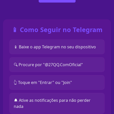
📱 Como Seguir no Telegram
📱 Baixe o app Telegram no seu dispositivo
🔍 Procure por "@27QQ.ComOficial"
👆 Toque em "Entrar" ou "Join"
🔔 Ative as notificações para não perder
nada