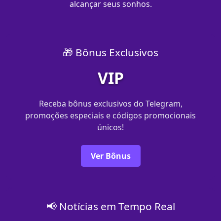
alcançar seus sonhos.
🎁 Bônus Exclusivos
VIP
Receba bônus exclusivos do Telegram,
promoções especiais e códigos promocionais
únicos!
Ver Bônus
📢 Notícias em Tempo Real