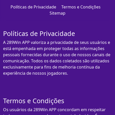
Políticas de Privacidade
Termos e Condições
Sitemap
Políticas de Privacidade
A 289Win APP valoriza a privacidade de seus usuários e
está empenhada em proteger todas as informações
pessoais fornecidas durante o uso de nossos canais de
comunicação. Todos os dados coletados são utilizados
exclusivamente para fins de melhoria contínua da
experiência de nossos jogadores.
Termos e Condições
Os usuários da 289Win APP concordam em respeitar