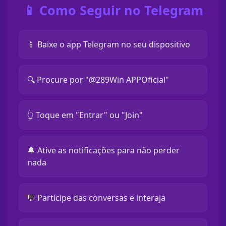
📱 Como Seguir no Telegram
📱 Baixe o app Telegram no seu dispositivo
🔍 Procure por "@289Win APPOficial"
👆 Toque em "Entrar" ou "Join"
🔔 Ative as notificações para não perder
nada
💬 Participe das conversas e interaja