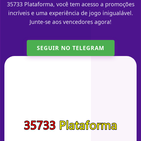
35733 Plataforma, você tem acesso a promoções
incríveis e uma experiência de jogo inigualável.
Junte-se aos vencedores agora!
SEGUIR NO TELEGRAM