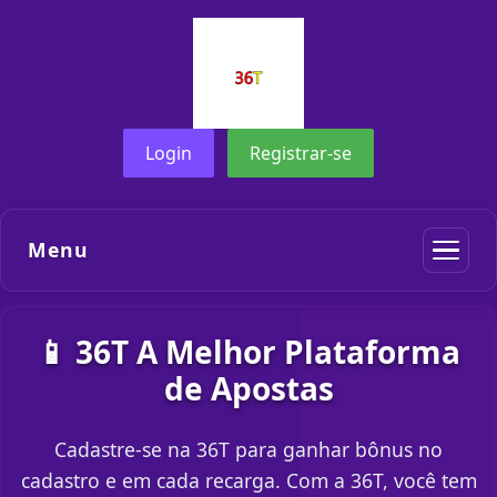
Login
Registrar-se
Menu
📱 36T A Melhor Plataforma
de Apostas
Cadastre-se na 36T para ganhar bônus no
cadastro e em cada recarga. Com a 36T, você tem