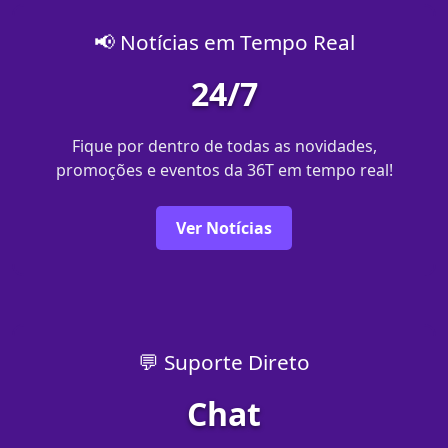
📢 Notícias em Tempo Real
24/7
Fique por dentro de todas as novidades,
promoções e eventos da 36T em tempo real!
Ver Notícias
💬 Suporte Direto
Chat