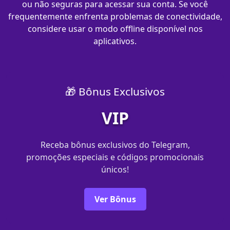
ou não seguras para acessar sua conta. Se você
frequentemente enfrenta problemas de conectividade,
considere usar o modo offline disponível nos
aplicativos.
🎁 Bônus Exclusivos
VIP
Receba bônus exclusivos do Telegram,
promoções especiais e códigos promocionais
únicos!
Ver Bônus