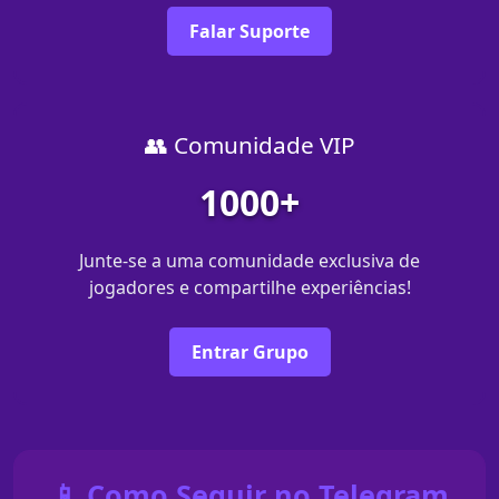
Falar Suporte
👥 Comunidade VIP
1000+
Junte-se a uma comunidade exclusiva de
jogadores e compartilhe experiências!
Entrar Grupo
📱 Como Seguir no Telegram