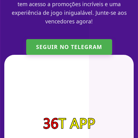
tem acesso a promoções incríveis e uma
experiência de jogo inigualável. Junte-se aos
vencedores agora!
SEGUIR NO TELEGRAM