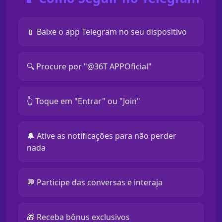
📱 Baixe o app Telegram no seu dispositivo
🔍 Procure por "@36T APPOficial"
👆 Toque em "Entrar" ou "Join"
🔔 Ative as notificações para não perder
nada
💬 Participe das conversas e interaja
🎁 Receba bônus exclusivos