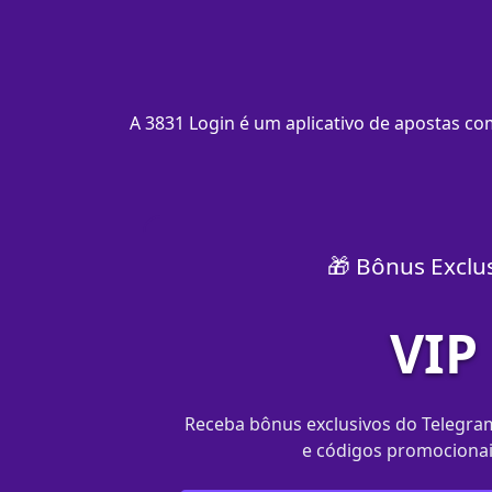
A 3831 Login é um aplicativo de apostas co
🎁 Bônus Exclu
VIP
Receba bônus exclusivos do Telegra
e códigos promocionai