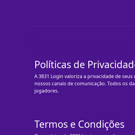
Políticas de Privacida
A 3831 Login valoriza a privacidade de seu
nossos canais de comunicação. Todos os dad
jogadores.
Termos e Condições