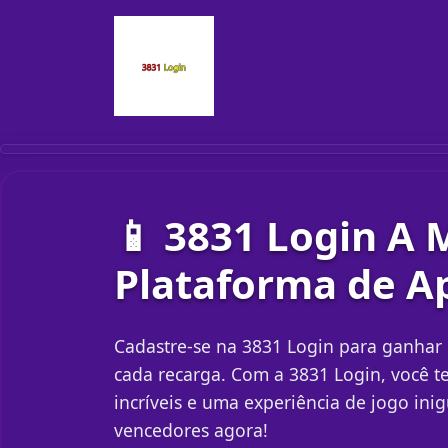
📱 3831 Login A 
Plataforma de A
Cadastre-se na 3831 Login para ganhar
cada recarga. Com a 3831 Login, você 
incríveis e uma experiência de jogo inig
vencedores agora!