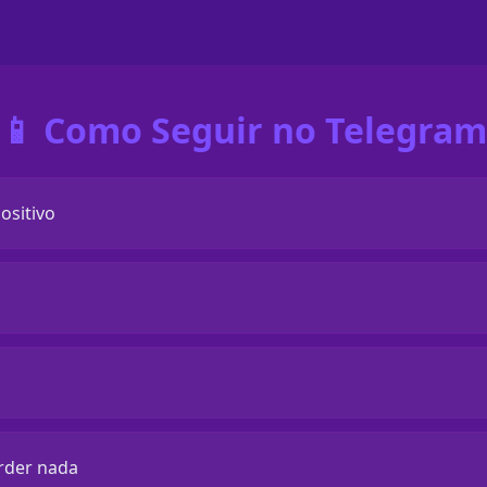
📱 Como Seguir no Telegram
ositivo
"
erder nada