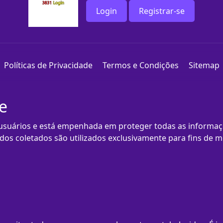
Login
Registrar-se
Políticas de Privacidade
Termos e Condições
Sitemap
de
s usuários e está empenhada em proteger todas as informaç
os coletados são utilizados exclusivamente para fins de m