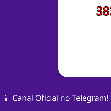
📱 Canal Oficial no Telegram!