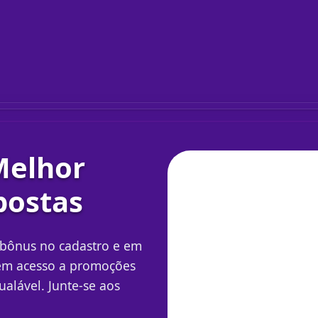
Melhor
postas
 bônus no cadastro e em
tem acesso a promoções
ualável. Junte-se aos