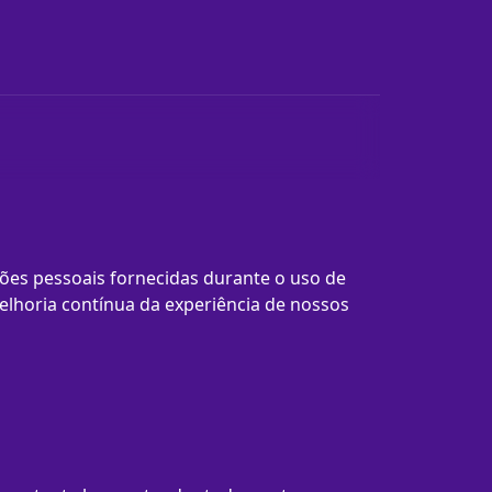
ões pessoais fornecidas durante o uso de
elhoria contínua da experiência de nossos