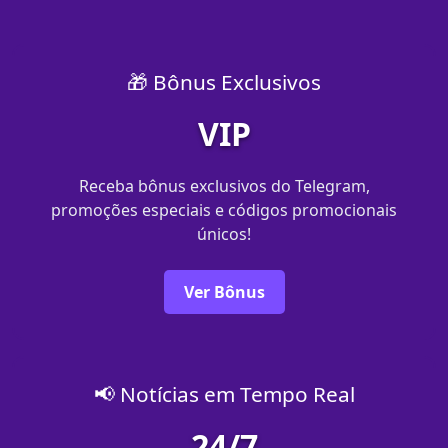
🎁 Bônus Exclusivos
VIP
Receba bônus exclusivos do Telegram,
promoções especiais e códigos promocionais
únicos!
Ver Bônus
📢 Notícias em Tempo Real
24/7