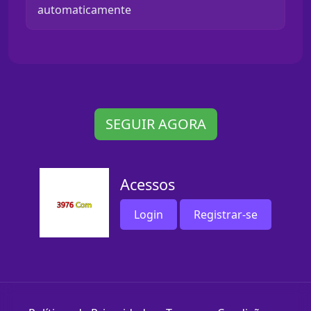
automaticamente
SEGUIR AGORA
Acessos
Login
Registrar-se