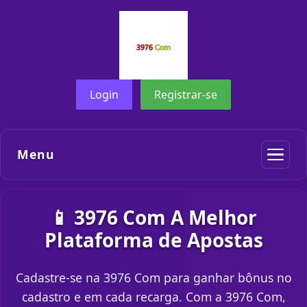
Login
Registrar-se
Menu
📱 3976 Com A Melhor
Plataforma de Apostas
Cadastre-se na 3976 Com para ganhar bônus no
cadastro e em cada recarga. Com a 3976 Com,