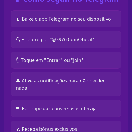
📱 Baixe o app Telegram no seu dispositivo
🔍 Procure por "@3976 ComOficial"
👆 Toque em "Entrar" ou "Join"
🔔 Ative as notificações para não perder
nada
💬 Participe das conversas e interaja
🎁 Receba bônus exclusivos