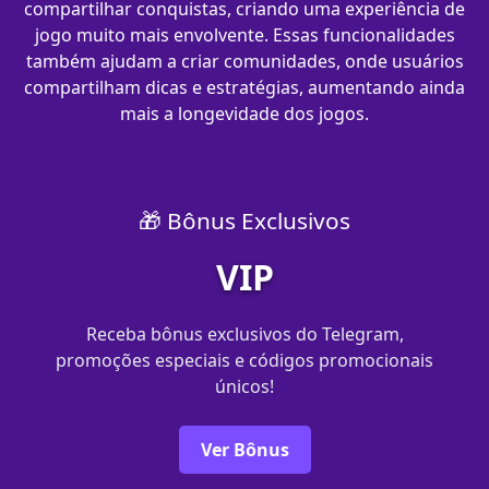
compartilhar conquistas, criando uma experiência de
jogo muito mais envolvente. Essas funcionalidades
também ajudam a criar comunidades, onde usuários
compartilham dicas e estratégias, aumentando ainda
mais a longevidade dos jogos.
🎁 Bônus Exclusivos
VIP
Receba bônus exclusivos do Telegram,
promoções especiais e códigos promocionais
únicos!
Ver Bônus