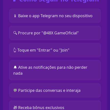
📱 Baixe o app Telegram no seu dispositivo
🔍 Procure por "@48X GameOficial"
👆 Toque em "Entrar" ou "Join"
🔔 Ative as notificações para não perder
nada
💬 Participe das conversas e interaja
🎁 Receba bônus exclusivos