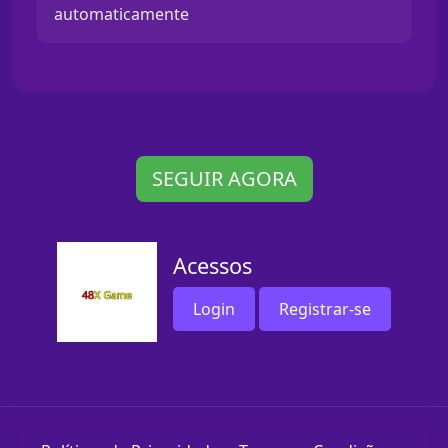
automaticamente
SEGUIR AGORA
Acessos
Login
Registrar-se