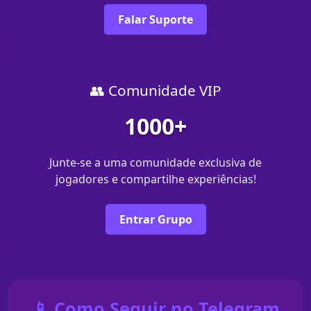
Falar Suporte
👥 Comunidade VIP
1000+
Junte-se a uma comunidade exclusiva de
jogadores e compartilhe experiências!
Entrar Grupo
📱 Como Seguir no Telegram