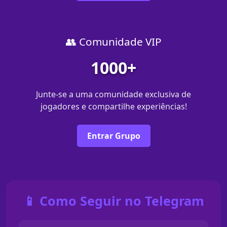
👥 Comunidade VIP
1000+
Junte-se a uma comunidade exclusiva de
jogadores e compartilhe experiências!
Entrar Grupo
📱 Como Seguir no Telegram