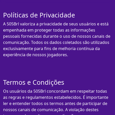
Políticas de Privacidade
A 505Brl valoriza a privacidade de seus usuários e está
empenhada em proteger todas as informações
pessoais fornecidas durante o uso de nossos canais de
comunicação. Todos os dados coletados são utilizados
exclusivamente para fins de melhoria contínua da
experiência de nossos jogadores.
Termos e Condições
Os usuários da 505Brl concordam em respeitar todas
as regras e regulamentos estabelecidos. É importante
ler e entender todos os termos antes de participar de
nossos canais de comunicação. A violação destes