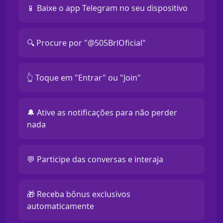
📱 Baixe o app Telegram no seu dispositivo
🔍 Procure por "@505BrlOficial"
👆 Toque em "Entrar" ou "Join"
🔔 Ative as notificações para não perder
nada
💬 Participe das conversas e interaja
🎁 Receba bônus exclusivos
automaticamente