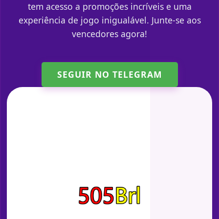
tem acesso a promoções incríveis e uma
experiência de jogo inigualável. Junte-se aos
vencedores agora!
SEGUIR NO TELEGRAM