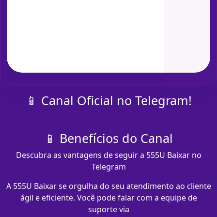
📱 Canal Oficial no Telegram!
📱 Benefícios do Canal
Descubra as vantagens de seguir a 555U Baixar no
Telegram
A 555U Baixar se orgulha do seu atendimento ao cliente
ágil e eficiente. Você pode falar com a equipe de
suporte via