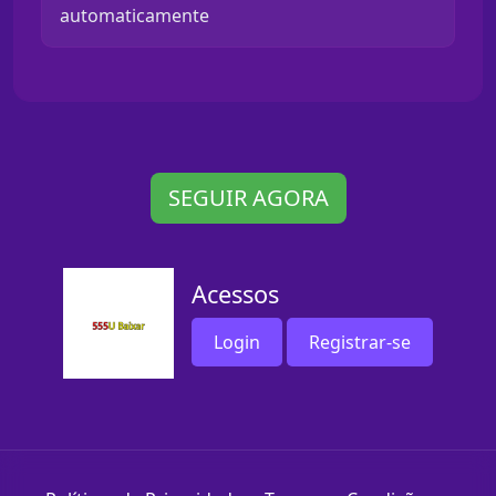
automaticamente
SEGUIR AGORA
Acessos
Login
Registrar-se