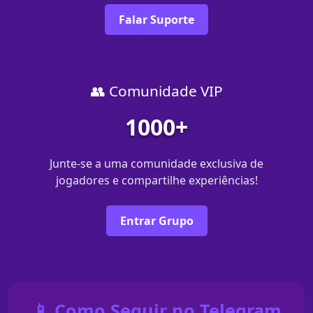
Falar Suporte
👥 Comunidade VIP
1000+
Junte-se a uma comunidade exclusiva de
jogadores e compartilhe experiências!
Entrar Grupo
📱 Como Seguir no Telegram