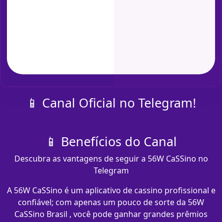
📱 Canal Oficial no Telegram!
📱 Benefícios do Canal
Descubra as vantagens de seguir a 56W CaSSino no
Telegram
A 56W CaSSino é um aplicativo de cassino profissional e
confiável; com apenas um pouco de sorte da 56W
CaSSino Brasil , você pode ganhar grandes prêmios