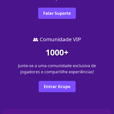
Falar Suporte
👥 Comunidade VIP
1000+
Junte-se a uma comunidade exclusiva de
jogadores e compartilhe experiências!
Entrar Grupo