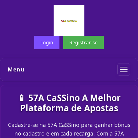
Login
Registrar-se
Menu
📱 57A CaSSino A Melhor
Plataforma de Apostas
Cadastre-se na 57A CaSSino para ganhar bônus
no cadastro e em cada recarga. Com a 57A