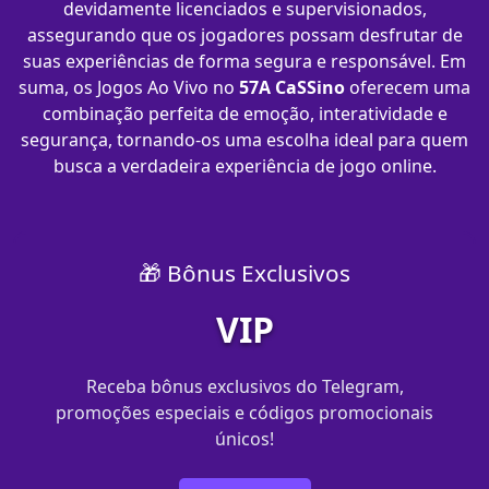
devidamente licenciados e supervisionados,
assegurando que os jogadores possam desfrutar de
suas experiências de forma segura e responsável. Em
suma, os Jogos Ao Vivo no
57A CaSSino
oferecem uma
combinação perfeita de emoção, interatividade e
segurança, tornando-os uma escolha ideal para quem
busca a verdadeira experiência de jogo online.
🎁 Bônus Exclusivos
VIP
Receba bônus exclusivos do Telegram,
promoções especiais e códigos promocionais
únicos!