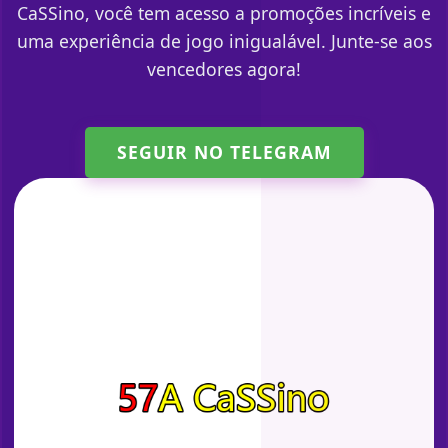
CaSSino, você tem acesso a promoções incríveis e
uma experiência de jogo inigualável. Junte-se aos
vencedores agora!
SEGUIR NO TELEGRAM