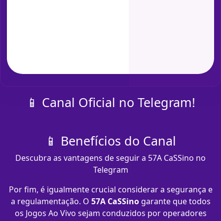
📱 Canal Oficial no Telegram!
📱 Benefícios do Canal
Descubra as vantagens de seguir a 57A CaSSino no
Telegram
Por fim, é igualmente crucial considerar a segurança e
a regulamentação. O
57A CaSSino
garante que todos
os Jogos Ao Vivo sejam conduzidos por operadores