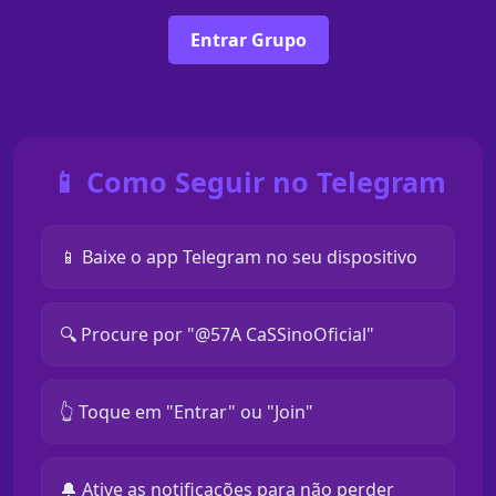
Entrar Grupo
📱 Como Seguir no Telegram
📱 Baixe o app Telegram no seu dispositivo
🔍 Procure por "@57A CaSSinoOficial"
👆 Toque em "Entrar" ou "Join"
🔔 Ative as notificações para não perder