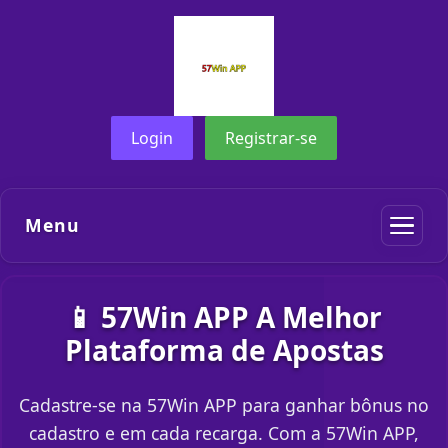
Login
Registrar-se
Menu
📱 57Win APP A Melhor
Plataforma de Apostas
Cadastre-se na 57Win APP para ganhar bônus no
cadastro e em cada recarga. Com a 57Win APP,