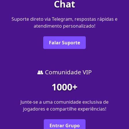
Chat
Suporte direto via Telegram, respostas rápidas e
atendimento personalizado!
Falar Suporte
👥 Comunidade VIP
1000+
Junte-se a uma comunidade exclusiva de
jogadores e compartilhe experiências!
Entrar Grupo