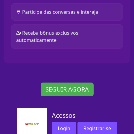
💬 Participe das conversas e interaja
🎁 Receba bônus exclusivos
automaticamente
SEGUIR AGORA
Acessos
Login
Registrar-se