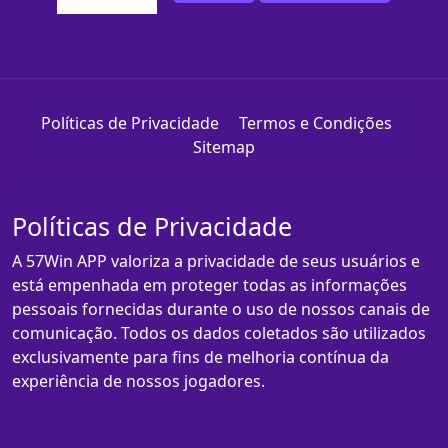
Políticas de Privacidade
Termos e Condições
Sitemap
Políticas de Privacidade
A 57Win APP valoriza a privacidade de seus usuários e
está empenhada em proteger todas as informações
pessoais fornecidas durante o uso de nossos canais de
comunicação. Todos os dados coletados são utilizados
exclusivamente para fins de melhoria contínua da
experiência de nossos jogadores.