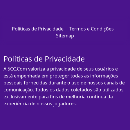
Políticas de Privacidade
Termos e Condições
Sitemap
Políticas de Privacidade
A 5CC.Com valoriza a privacidade de seus usuários e
está empenhada em proteger todas as informações
pessoais fornecidas durante o uso de nossos canais de
comunicação. Todos os dados coletados são utilizados
exclusivamente para fins de melhoria contínua da
experiência de nossos jogadores.