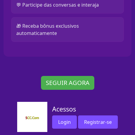
💬 Participe das conversas e interaja
🎁 Receba bônus exclusivos
automaticamente
SEGUIR AGORA
Acessos
Login
Registrar-se