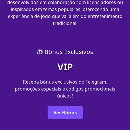
desenvolvidos em colaboração com licenciadores ou
inspirados em temas populares, oferecendo uma
experiência de jogo que vai além do entretenimento
tradicional.
🎁 Bônus Exclusivos
VIP
Receba bônus exclusivos do Telegram,
promoções especiais e códigos promocionais
únicos!
Ver Bônus