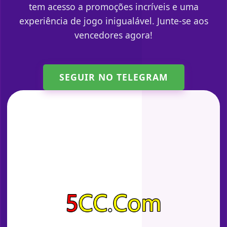
tem acesso a promoções incríveis e uma
experiência de jogo inigualável. Junte-se aos
vencedores agora!
SEGUIR NO TELEGRAM