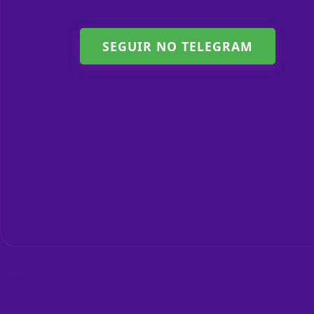
SEGUIR NO TELEGRAM