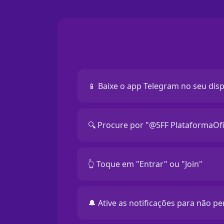
📱 Baixe o app Telegram no seu disp
🔍 Procure por "@5FF PlataformaOfi
👆 Toque em "Entrar" ou "Join"
🔔 Ative as notificações para não p