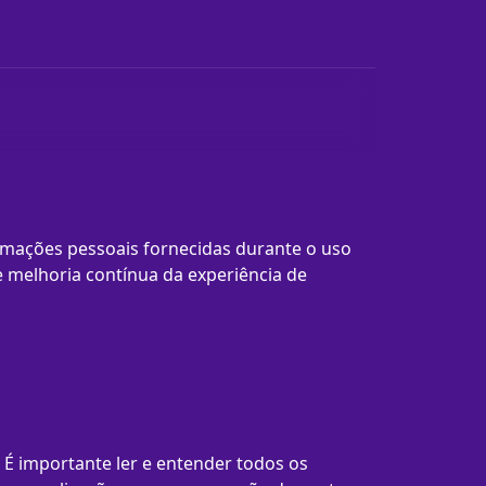
ormações pessoais fornecidas durante o uso
e melhoria contínua da experiência de
É importante ler e entender todos os