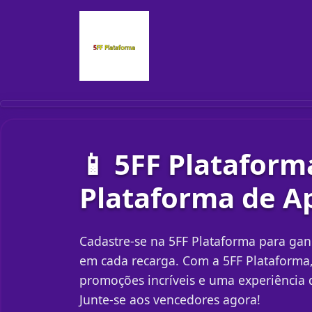
📱 5FF Plataform
Plataforma de A
Cadastre-se na 5FF Plataforma para gan
em cada recarga. Com a 5FF Plataforma,
promoções incríveis e uma experiência d
Junte-se aos vencedores agora!