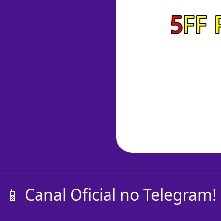
📱 Canal Oficial no Telegram!