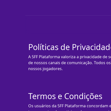
Políticas de Privacida
A 5FF Plataforma valoriza a privacidade de
de nossos canais de comunicação. Todos os 
nossos jogadores.
Termos e Condições
Os usuários da 5FF Plataforma concordam em