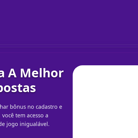
a A Melhor
postas
har bônus no cadastro e
 você tem acesso a
e jogo inigualável.