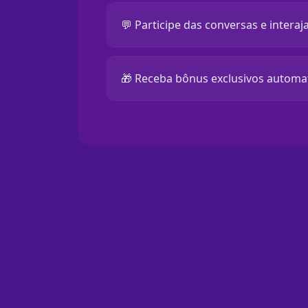
💬 Participe das conversas e interaj
🎁 Receba bônus exclusivos autom