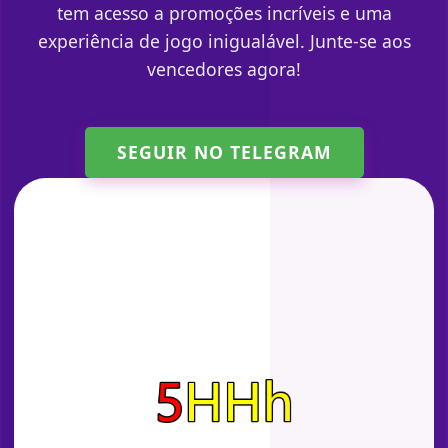
tem acesso a promoções incríveis e uma
experiência de jogo inigualável. Junte-se aos
vencedores agora!
SEGUIR NO TELEGRAM