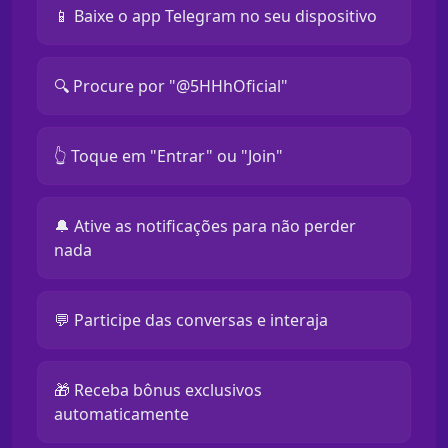
📱 Baixe o app Telegram no seu dispositivo
🔍 Procure por "@5HHhOficial"
👆 Toque em "Entrar" ou "Join"
🔔 Ative as notificações para não perder
nada
💬 Participe das conversas e interaja
🎁 Receba bônus exclusivos
automaticamente