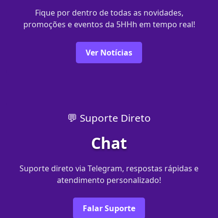
Fique por dentro de todas as novidades,
promoções e eventos da 5HHh em tempo real!
Ver Notícias
💬 Suporte Direto
Chat
Suporte direto via Telegram, respostas rápidas e
atendimento personalizado!
Falar Suporte