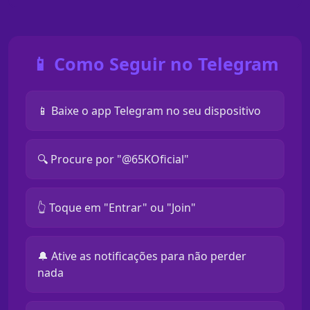
📱 Como Seguir no Telegram
📱 Baixe o app Telegram no seu dispositivo
🔍 Procure por "@65KOficial"
👆 Toque em "Entrar" ou "Join"
🔔 Ative as notificações para não perder
nada