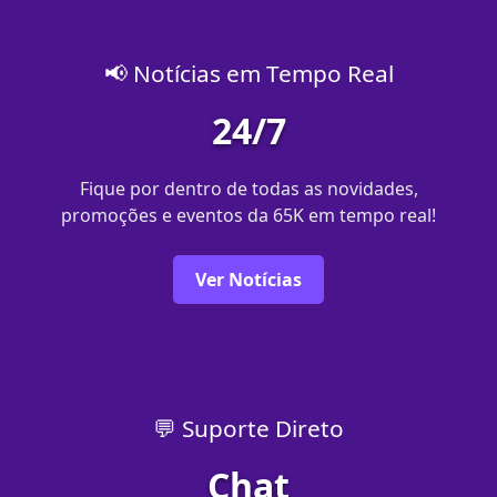
📢 Notícias em Tempo Real
24/7
Fique por dentro de todas as novidades,
promoções e eventos da 65K em tempo real!
Ver Notícias
💬 Suporte Direto
Chat