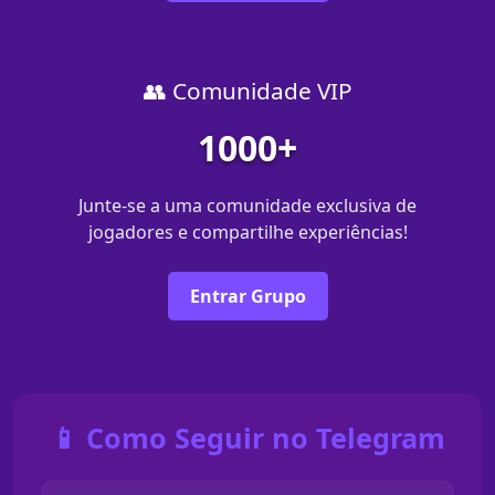
👥 Comunidade VIP
1000+
Junte-se a uma comunidade exclusiva de
jogadores e compartilhe experiências!
Entrar Grupo
📱 Como Seguir no Telegram