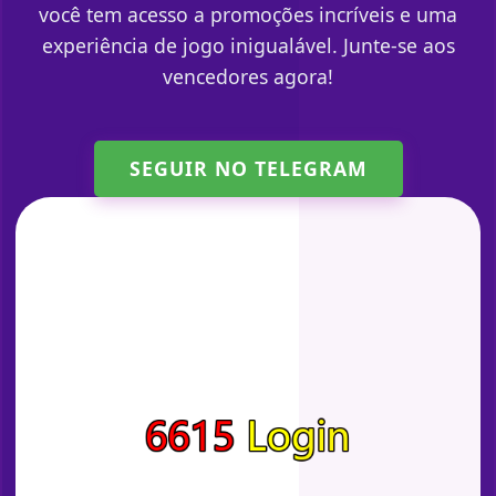
você tem acesso a promoções incríveis e uma
experiência de jogo inigualável. Junte-se aos
vencedores agora!
SEGUIR NO TELEGRAM