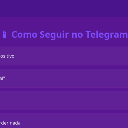
📱 Como Seguir no Telegram
ositivo
al"
erder nada