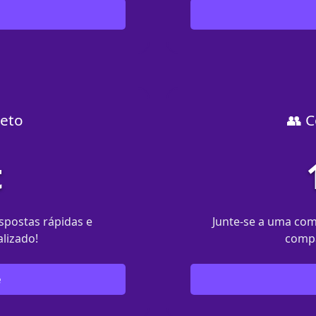
reto
👥 
t
espostas rápidas e
Junte-se a uma com
lizado!
compa
e