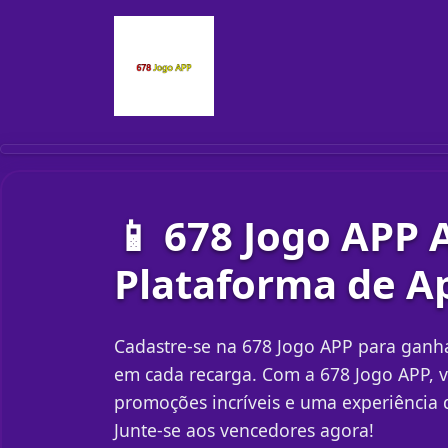
📱 678 Jogo APP 
Plataforma de A
Cadastre-se na 678 Jogo APP para ganh
em cada recarga. Com a 678 Jogo APP, 
promoções incríveis e uma experiência d
Junte-se aos vencedores agora!