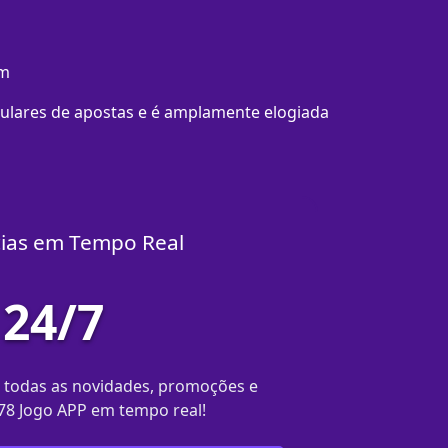
am
pulares de apostas e é amplamente elogiada
cias em Tempo Real
24/7
e todas as novidades, promoções e
78 Jogo APP em tempo real!