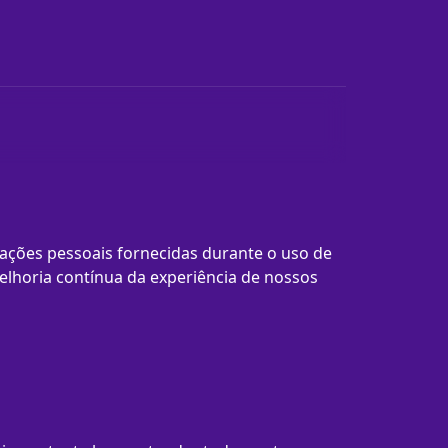
mações pessoais fornecidas durante o uso de
elhoria contínua da experiência de nossos