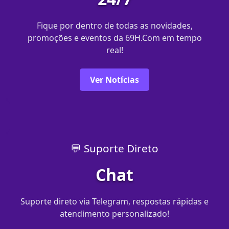
Fique por dentro de todas as novidades,
promoções e eventos da 69H.Com em tempo
real!
Ver Notícias
💬 Suporte Direto
Chat
Suporte direto via Telegram, respostas rápidas e
atendimento personalizado!