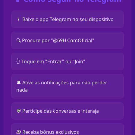
📱 Baixe o app Telegram no seu dispositivo
🔍 Procure por "@69H.ComOficial"
👆 Toque em "Entrar" ou "Join"
🔔 Ative as notificações para não perder
nada
💬 Participe das conversas e interaja
🎁 Receba bônus exclusivos