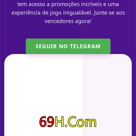
tem acesso a promoções incríveis e uma
experiência de jogo inigualável. Junte-se aos
vencedores agora!
SEGUIR NO TELEGRAM