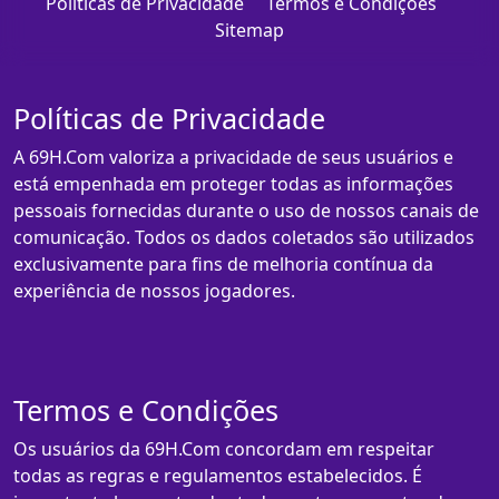
Políticas de Privacidade
Termos e Condições
Sitemap
Políticas de Privacidade
A 69H.Com valoriza a privacidade de seus usuários e
está empenhada em proteger todas as informações
pessoais fornecidas durante o uso de nossos canais de
comunicação. Todos os dados coletados são utilizados
exclusivamente para fins de melhoria contínua da
experiência de nossos jogadores.
Termos e Condições
Os usuários da 69H.Com concordam em respeitar
todas as regras e regulamentos estabelecidos. É