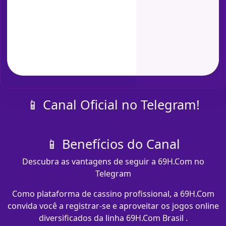
📱 Canal Oficial no Telegram!
📱 Benefícios do Canal
Descubra as vantagens de seguir a 69H.Com no
Telegram
Como plataforma de cassino profissional, a 69H.Com
convida você a registrar-se e aproveitar os jogos online
diversificados da linha 69H.Com Brasil .