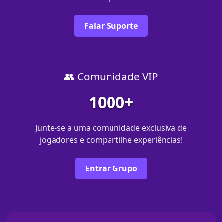
Falar Suporte
👥 Comunidade VIP
1000+
Junte-se a uma comunidade exclusiva de
jogadores e compartilhe experiências!
Entrar Grupo