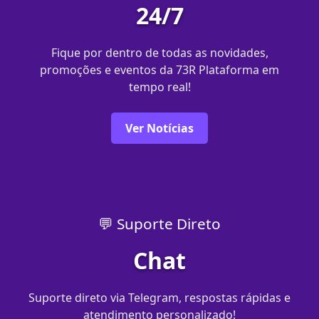
24/7
Fique por dentro de todas as novidades,
promoções e eventos da 73R Plataforma em
tempo real!
Ver Notícias
💬 Suporte Direto
Chat
Suporte direto via Telegram, respostas rápidas e
atendimento personalizado!