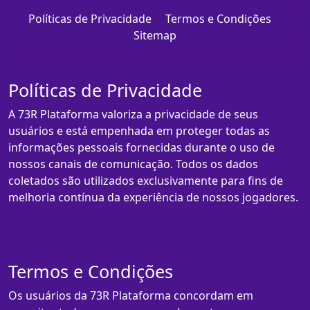
Políticas de Privacidade
Termos e Condições
Sitemap
Políticas de Privacidade
A 73R Plataforma valoriza a privacidade de seus
usuários e está empenhada em proteger todas as
informações pessoais fornecidas durante o uso de
nossos canais de comunicação. Todos os dados
coletados são utilizados exclusivamente para fins de
melhoria contínua da experiência de nossos jogadores.
Termos e Condições
Os usuários da 73R Plataforma concordam em