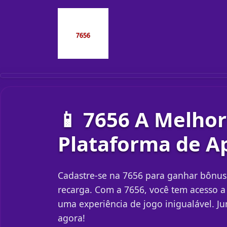
📱 7656 A Melhor
Plataforma de A
Cadastre-se na 7656 para ganhar bônus
recarga. Com a 7656, você tem acesso a
uma experiência de jogo inigualável. J
agora!