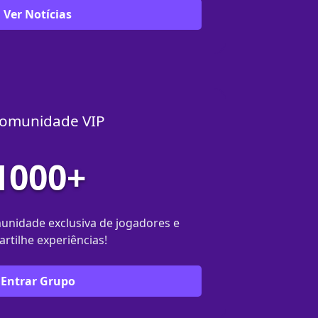
Ver Notícias
Comunidade VIP
1000+
unidade exclusiva de jogadores e
rtilhe experiências!
Entrar Grupo