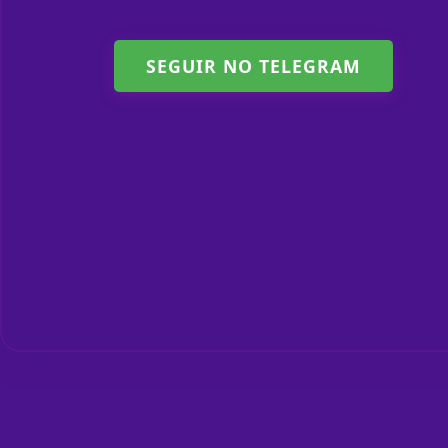
SEGUIR NO TELEGRAM