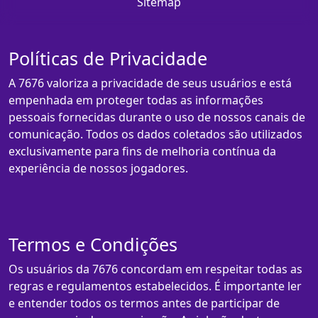
Sitemap
Políticas de Privacidade
A 7676 valoriza a privacidade de seus usuários e está
empenhada em proteger todas as informações
pessoais fornecidas durante o uso de nossos canais de
comunicação. Todos os dados coletados são utilizados
exclusivamente para fins de melhoria contínua da
experiência de nossos jogadores.
Termos e Condições
Os usuários da 7676 concordam em respeitar todas as
regras e regulamentos estabelecidos. É importante ler
e entender todos os termos antes de participar de