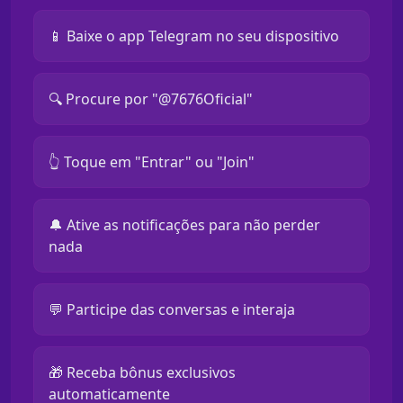
📱 Baixe o app Telegram no seu dispositivo
🔍 Procure por "@7676Oficial"
👆 Toque em "Entrar" ou "Join"
🔔 Ative as notificações para não perder
nada
💬 Participe das conversas e interaja
🎁 Receba bônus exclusivos
automaticamente