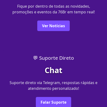
Fique por dentro de todas as novidades,
promoções e eventos da 76Br em tempo real!
Ver Notícias
💬 Suporte Direto
Chat
Suporte direto via Telegram, respostas rápidas e
atendimento personalizado!
Falar Suporte