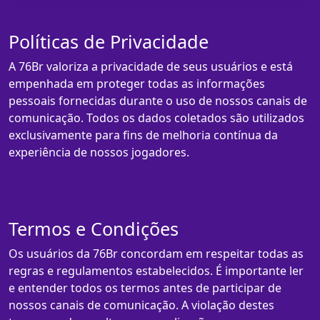
Políticas de Privacidade
A 76Br valoriza a privacidade de seus usuários e está
empenhada em proteger todas as informações
pessoais fornecidas durante o uso de nossos canais de
comunicação. Todos os dados coletados são utilizados
exclusivamente para fins de melhoria contínua da
experiência de nossos jogadores.
Termos e Condições
Os usuários da 76Br concordam em respeitar todas as
regras e regulamentos estabelecidos. É importante ler
e entender todos os termos antes de participar de
nossos canais de comunicação. A violação destes