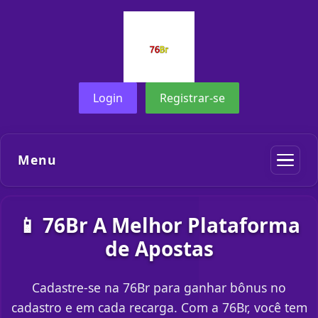
Login
Registrar-se
Menu
📱 76Br A Melhor Plataforma
de Apostas
Cadastre-se na 76Br para ganhar bônus no
cadastro e em cada recarga. Com a 76Br, você tem