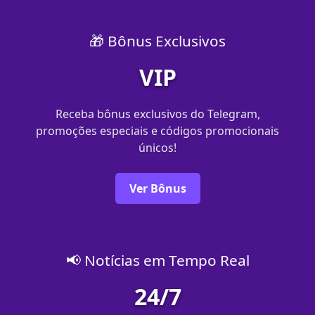
🎁 Bônus Exclusivos
VIP
Receba bônus exclusivos do Telegram,
promoções especiais e códigos promocionais
únicos!
Ver Bônus
📢 Notícias em Tempo Real
24/7