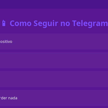
📱 Como Seguir no Telegram
ositivo
erder nada