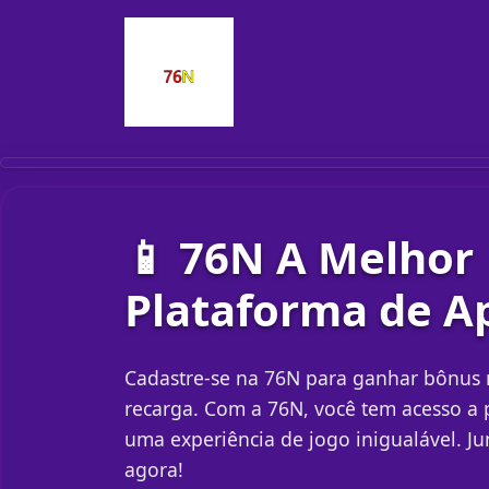
📱 76N A Melhor
Plataforma de A
Cadastre-se na 76N para ganhar bônus 
recarga. Com a 76N, você tem acesso a 
uma experiência de jogo inigualável. J
agora!