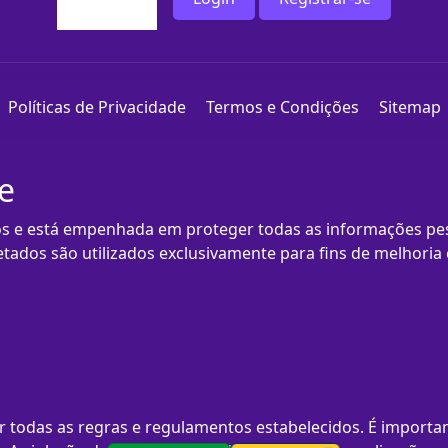
Políticas de Privacidade
Termos e Condições
Sitemap
de
ios e está empenhada em proteger todas as informações pe
tados são utilizados exclusivamente para fins de melhoria
todas as regras e regulamentos estabelecidos. É importan