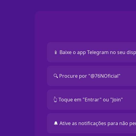
📱 Baixe o app Telegram no seu disp
🔍 Procure por "@76NOficial"
👆 Toque em "Entrar" ou "Join"
🔔 Ative as notificações para não p