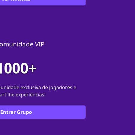
Comunidade VIP
1000+
unidade exclusiva de jogadores e
rtilhe experiências!
Entrar Grupo