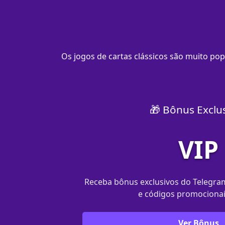
Os jogos de cartas clássicos são muito pop
🎁 Bônus Exclu
VIP
Receba bônus exclusivos do Telegra
e códigos promocionai
Ver Bônus