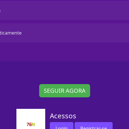
a
aticamente
SEGUIR AGORA
Acessos
Login
Registrar-se