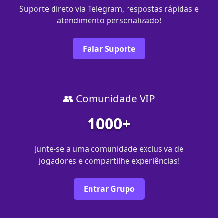
Suporte direto via Telegram, respostas rápidas e
atendimento personalizado!
Falar Suporte
👥 Comunidade VIP
1000+
Junte-se a uma comunidade exclusiva de
jogadores e compartilhe experiências!
Entrar Grupo