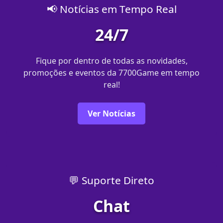
📢 Notícias em Tempo Real
24/7
Fique por dentro de todas as novidades,
promoções e eventos da 7700Game em tempo
real!
Ver Notícias
💬 Suporte Direto
Chat