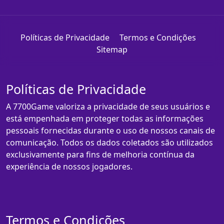
Políticas de Privacidade
Termos e Condições
Sitemap
Políticas de Privacidade
A 7700Game valoriza a privacidade de seus usuários e
está empenhada em proteger todas as informações
pessoais fornecidas durante o uso de nossos canais de
comunicação. Todos os dados coletados são utilizados
exclusivamente para fins de melhoria contínua da
experiência de nossos jogadores.
Termos e Condições