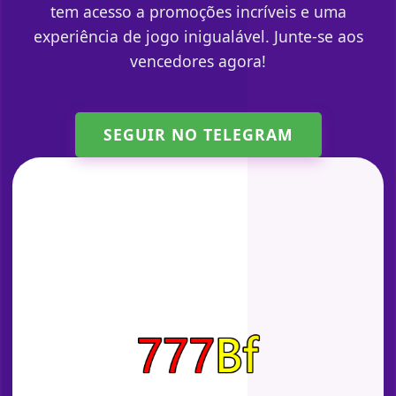
tem acesso a promoções incríveis e uma
experiência de jogo inigualável. Junte-se aos
vencedores agora!
SEGUIR NO TELEGRAM