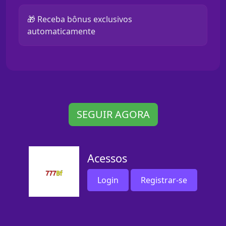
🎁 Receba bônus exclusivos
automaticamente
SEGUIR AGORA
Acessos
Login
Registrar-se