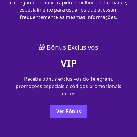
carregamento mais rápido e melhor performance,
especialmente para usuários que acessam
frequentemente as mesmas informações.
🎁 Bônus Exclusivos
VIP
Receba bônus exclusivos do Telegram,
promoções especiais e códigos promocionais
únicos!
Ver Bônus