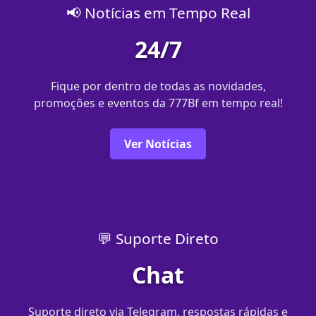
📢 Notícias em Tempo Real
24/7
Fique por dentro de todas as novidades,
promoções e eventos da 777Bf em tempo real!
Ver Notícias
💬 Suporte Direto
Chat
Suporte direto via Telegram, respostas rápidas e