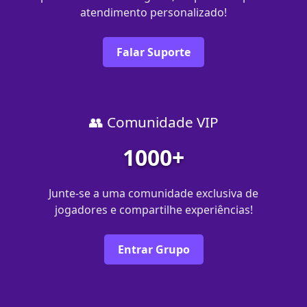
atendimento personalizado!
Falar Suporte
👥 Comunidade VIP
1000+
Junte-se a uma comunidade exclusiva de
jogadores e compartilhe experiências!
Entrar Grupo