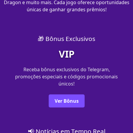
Dragon e muito mais. Cada jogo oferece oportunidades
únicas de ganhar grandes prêmios!
🎁 Bônus Exclusivos
VIP
Receba bônus exclusivos do Telegram,
promoções especiais e códigos promocionais
únicos!
Ver Bônus
📢 Notícias em Tempo Real