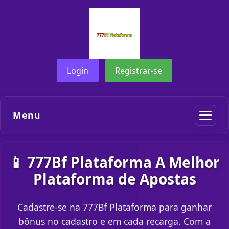
Login
Registrar-se
Menu
📱 777Bf Plataforma A Melhor
Plataforma de Apostas
Cadastre-se na 777Bf Plataforma para ganhar
bônus no cadastro e em cada recarga. Com a