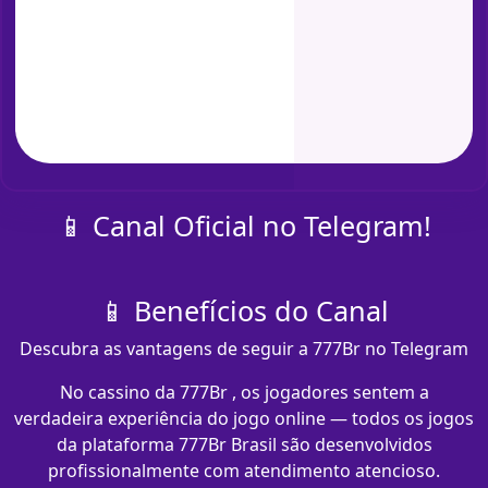
📱 Canal Oficial no Telegram!
📱 Benefícios do Canal
Descubra as vantagens de seguir a 777Br no Telegram
No cassino da 777Br , os jogadores sentem a
verdadeira experiência do jogo online — todos os jogos
da plataforma 777Br Brasil são desenvolvidos
profissionalmente com atendimento atencioso.