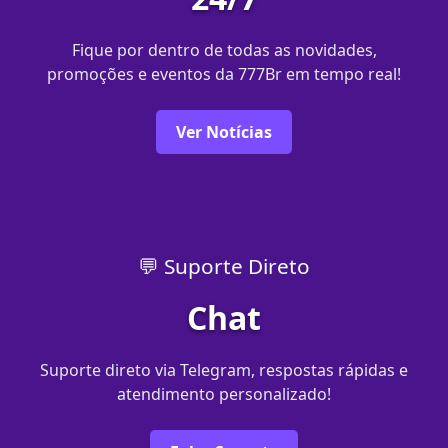
Fique por dentro de todas as novidades,
promoções e eventos da 777Br em tempo real!
Ver Notícias
💬 Suporte Direto
Chat
Suporte direto via Telegram, respostas rápidas e
atendimento personalizado!