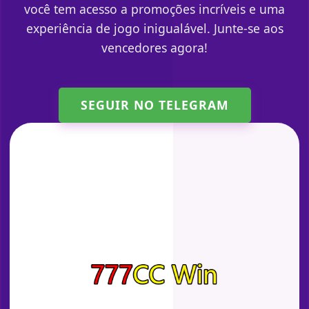
você tem acesso a promoções incríveis e uma
experiência de jogo inigualável. Junte-se aos
vencedores agora!
SEGUIR NO TELEGRAM