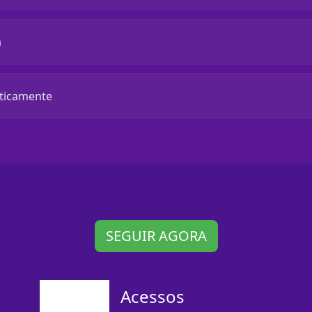
a
aticamente
SEGUIR AGORA
Acessos