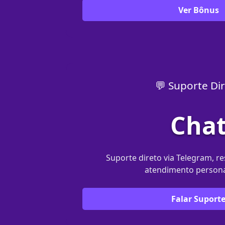
Ver Bônus
💬 Suporte Di
Cha
Suporte direto via Telegram, r
atendimento persona
Falar Suport