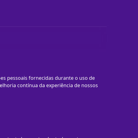
es pessoais fornecidas durante o uso de
elhoria contínua da experiência de nossos