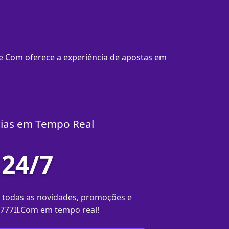
ne Com oferece a experiência de apostas em
cias em Tempo Real
24/7
e todas as novidades, promoções e
 777II.Com em tempo real!