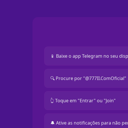
📱 Baixe o app Telegram no seu disp
🔍 Procure por "@777II.ComOficial"
👆 Toque em "Entrar" ou "Join"
🔔 Ative as notificações para não p