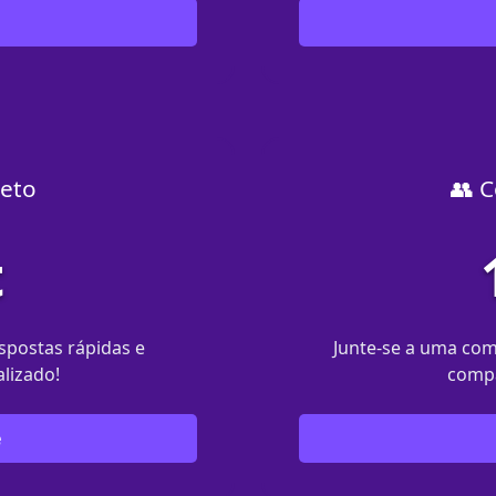
reto
👥 
t
espostas rápidas e
Junte-se a uma com
lizado!
compa
e