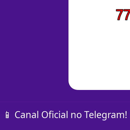
📱 Canal Oficial no Telegram!