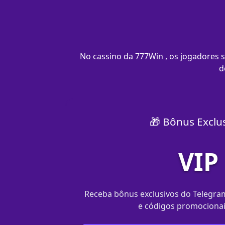
No cassino da 777Win , os jogadores 
d
🎁 Bônus Exclu
VIP
Receba bônus exclusivos do Telegra
e códigos promocionai