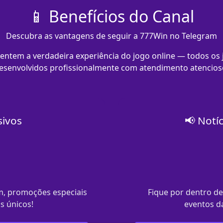
📱 Benefícios do Canal
Descubra as vantagens de seguir a 777Win no Telegram
sentem a verdadeira experiência do jogo online — todos os 
esenvolvidos profissionalmente com atendimento atencios
sivos
📢 Notí
m, promoções especiais
Fique por dentro d
s únicos!
eventos d