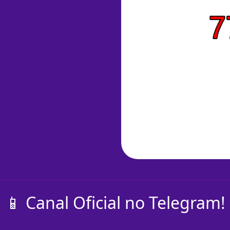
📱 Canal Oficial no Telegram!