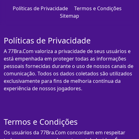
Políticas de Privacidade
Termos e Condições
Sitemap
Políticas de Privacidade
A 77Bra.Com valoriza a privacidade de seus usuários e
está empenhada em proteger todas as informações
pessoais fornecidas durante o uso de nossos canais de
comunicação. Todos os dados coletados são utilizados
exclusivamente para fins de melhoria contínua da
experiência de nossos jogadores.
Termos e Condições
Os usuários da 77Bra.Com concordam em respeitar