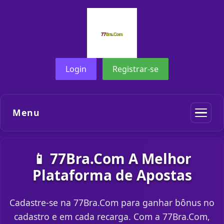
Login
Registrar-se
Menu
📱 77Bra.Com A Melhor
Plataforma de Apostas
Cadastre-se na 77Bra.Com para ganhar bônus no
cadastro e em cada recarga. Com a 77Bra.Com,