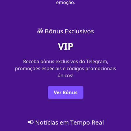
emoção.
🎁 Bônus Exclusivos
VIP
Receba bônus exclusivos do Telegram,
promoções especiais e códigos promocionais
únicos!
Ver Bônus
📢 Notícias em Tempo Real