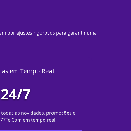
am por ajustes rigorosos para garantir uma
cias em Tempo Real
24/7
e todas as novidades, promoções e
 77Fe.Com em tempo real!