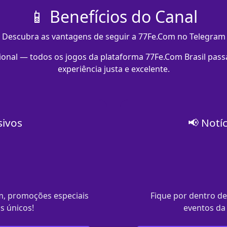
📱 Benefícios do Canal
Descubra as vantagens de seguir a 77Fe.Com no Telegram
ional — todos os jogos da plataforma 77Fe.Com Brasil pass
experiência justa e excelente.
sivos
📢 Notí
m, promoções especiais
Fique por dentro d
s únicos!
eventos da