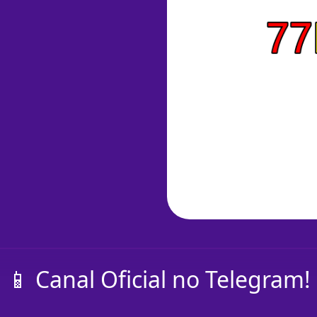
📱 Canal Oficial no Telegram!