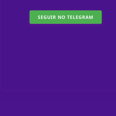
SEGUIR NO TELEGRAM