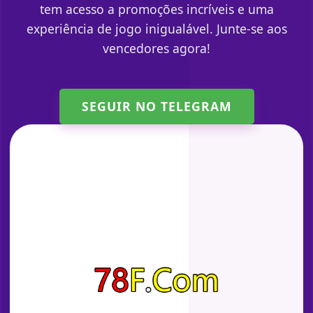
tem acesso a promoções incríveis e uma
experiência de jogo inigualável. Junte-se aos
vencedores agora!
SEGUIR NO TELEGRAM