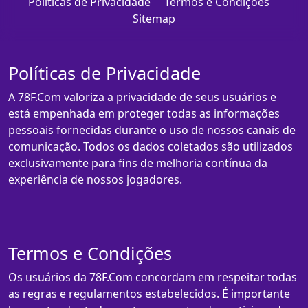
Políticas de Privacidade
Termos e Condições
Sitemap
Políticas de Privacidade
A 78F.Com valoriza a privacidade de seus usuários e
está empenhada em proteger todas as informações
pessoais fornecidas durante o uso de nossos canais de
comunicação. Todos os dados coletados são utilizados
exclusivamente para fins de melhoria contínua da
experiência de nossos jogadores.
Termos e Condições
Os usuários da 78F.Com concordam em respeitar todas
as regras e regulamentos estabelecidos. É importante