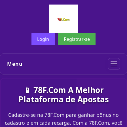
Login
Registrar-se
Menu
📱 78F.Com A Melhor
Plataforma de Apostas
Cadastre-se na 78F.Com para ganhar bônus no
cadastro e em cada recarga. Com a 78F.Com, você