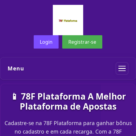
Login
Registrar-se
Menu
📱 78F Plataforma A Melhor
Plataforma de Apostas
Cadastre-se na 78F Plataforma para ganhar bônus
no cadastro e em cada recarga. Com a 78F