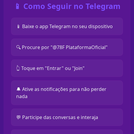
📱 Como Seguir no Telegram
📱 Baixe o app Telegram no seu dispositivo
🔍 Procure por "@78F PlataformaOficial"
👆 Toque em "Entrar" ou "Join"
🔔 Ative as notificações para não perder
nada
💬 Participe das conversas e interaja