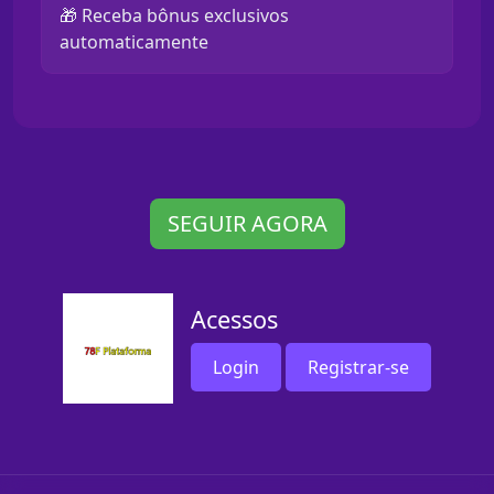
🎁 Receba bônus exclusivos
automaticamente
SEGUIR AGORA
Acessos
Login
Registrar-se