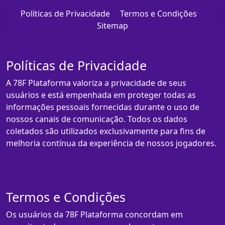
Políticas de Privacidade
Termos e Condições
Sitemap
Políticas de Privacidade
A 78F Plataforma valoriza a privacidade de seus
usuários e está empenhada em proteger todas as
informações pessoais fornecidas durante o uso de
nossos canais de comunicação. Todos os dados
coletados são utilizados exclusivamente para fins de
melhoria contínua da experiência de nossos jogadores.
Termos e Condições
Os usuários da 78F Plataforma concordam em