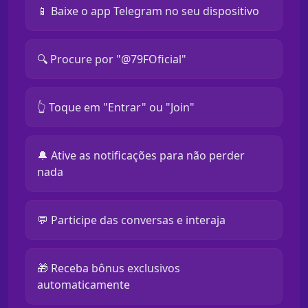
📱 Baixe o app Telegram no seu dispositivo
🔍 Procure por "@79FOficial"
👆 Toque em "Entrar" ou "Join"
🔔 Ative as notificações para não perder
nada
💬 Participe das conversas e interaja
🎁 Receba bônus exclusivos
automaticamente