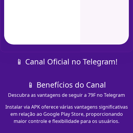
📱 Canal Oficial no Telegram!
📱 Benefícios do Canal
Descubra as vantagens de seguir a 79F no Telegram
Instalar via APK oferece várias vantagens significativas
em relação ao Google Play Store, proporcionando
maior controle e flexibilidade para os usuários.