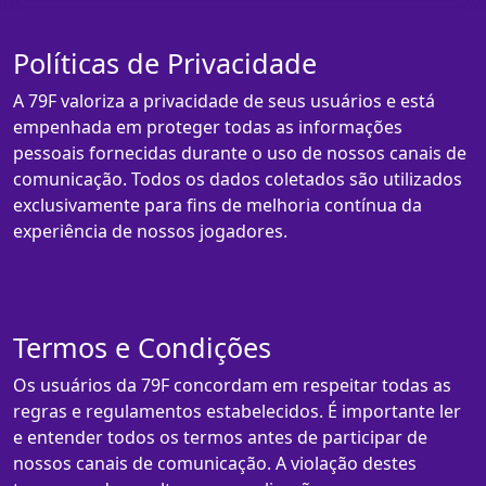
Políticas de Privacidade
A 79F valoriza a privacidade de seus usuários e está
empenhada em proteger todas as informações
pessoais fornecidas durante o uso de nossos canais de
comunicação. Todos os dados coletados são utilizados
exclusivamente para fins de melhoria contínua da
experiência de nossos jogadores.
Termos e Condições
Os usuários da 79F concordam em respeitar todas as
regras e regulamentos estabelecidos. É importante ler
e entender todos os termos antes de participar de
nossos canais de comunicação. A violação destes