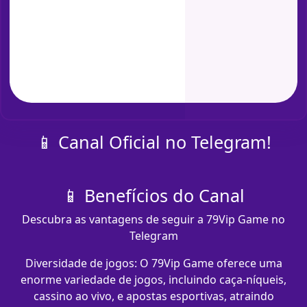
📱 Canal Oficial no Telegram!
📱 Benefícios do Canal
Descubra as vantagens de seguir a 79Vip Game no
Telegram
Diversidade de jogos: O 79Vip Game oferece uma
enorme variedade de jogos, incluindo caça-níqueis,
cassino ao vivo, e apostas esportivas, atraindo