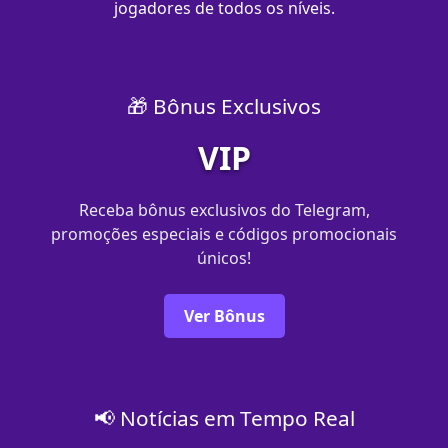
jogadores de todos os níveis.
🎁 Bônus Exclusivos
VIP
Receba bônus exclusivos do Telegram,
promoções especiais e códigos promocionais
únicos!
Ver Bônus
📢 Notícias em Tempo Real