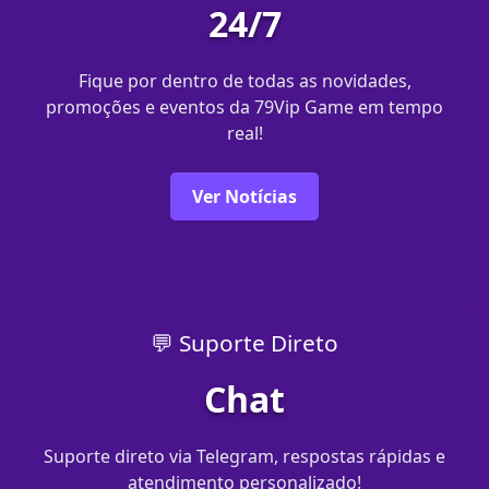
24/7
Fique por dentro de todas as novidades,
promoções e eventos da 79Vip Game em tempo
real!
Ver Notícias
💬 Suporte Direto
Chat
Suporte direto via Telegram, respostas rápidas e
atendimento personalizado!