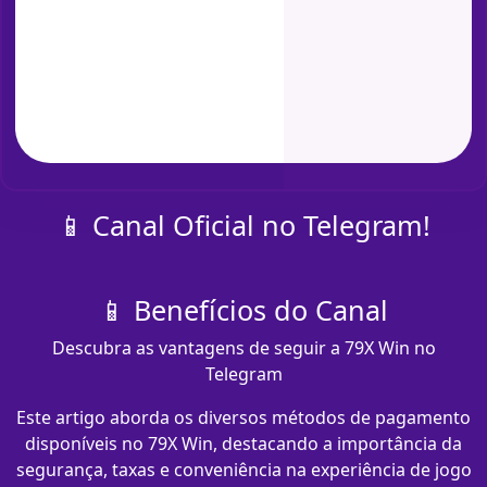
📱 Canal Oficial no Telegram!
📱 Benefícios do Canal
Descubra as vantagens de seguir a 79X Win no
Telegram
Este artigo aborda os diversos métodos de pagamento
disponíveis no 79X Win, destacando a importância da
segurança, taxas e conveniência na experiência de jogo