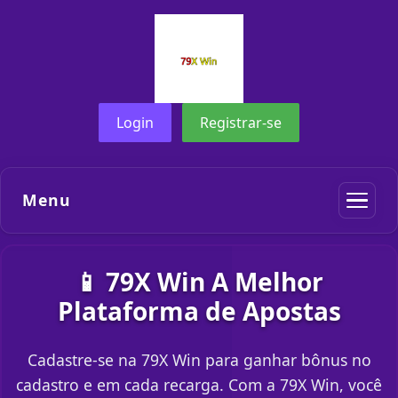
Login
Registrar-se
Menu
📱 79X Win A Melhor
Plataforma de Apostas
Cadastre-se na 79X Win para ganhar bônus no
cadastro e em cada recarga. Com a 79X Win, você