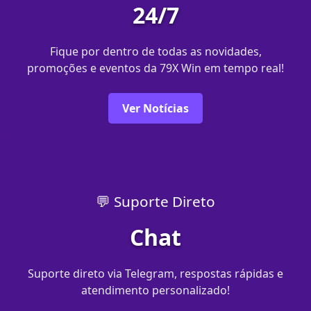
24/7
Fique por dentro de todas as novidades,
promoções e eventos da 79X Win em tempo real!
Ver Notícias
💬 Suporte Direto
Chat
Suporte direto via Telegram, respostas rápidas e
atendimento personalizado!