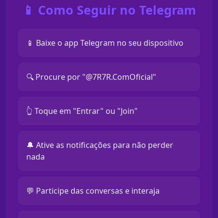
📱 Como Seguir no Telegram
📱 Baixe o app Telegram no seu dispositivo
🔍 Procure por "@7R7R.ComOficial"
👆 Toque em "Entrar" ou "Join"
🔔 Ative as notificações para não perder
nada
💬 Participe das conversas e interaja