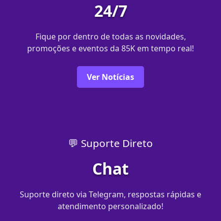
24/7
Fique por dentro de todas as novidades,
promoções e eventos da 85K em tempo real!
Ver Notícias
💬 Suporte Direto
Chat
Suporte direto via Telegram, respostas rápidas e
atendimento personalizado!