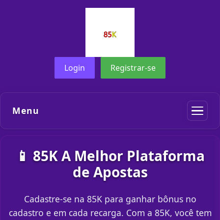
Login
Registrar-se
Menu
📱 85K A Melhor Plataforma
de Apostas
Cadastre-se na 85K para ganhar bônus no
cadastro e em cada recarga. Com a 85K, você tem