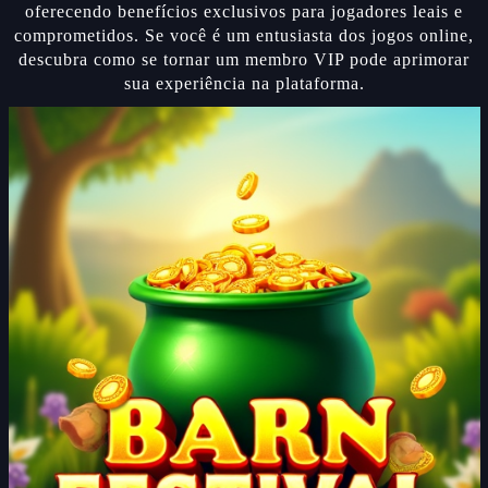
oferecendo benefícios exclusivos para jogadores leais e
comprometidos. Se você é um entusiasta dos jogos online,
descubra como se tornar um membro VIP pode aprimorar
sua experiência na plataforma.