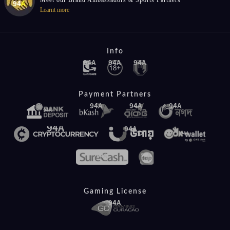
Learnt more
Info
Payment Partners
Gaming License