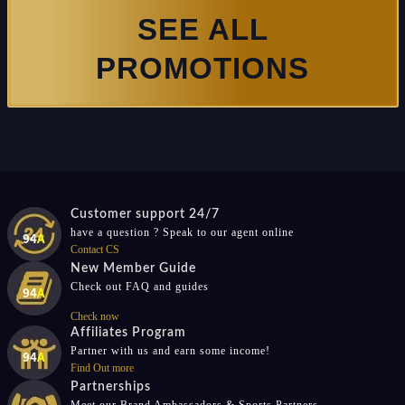
SEE ALL
PROMOTIONS
Customer support 24/7
have a question ? Speak to our agent online
Contact CS
New Member Guide
Check out FAQ and guides
Check now
Affiliates Program
Partner with us and earn some income!
Find Out more
Partnerships
Meet our Brand Ambassadors & Sports Partners