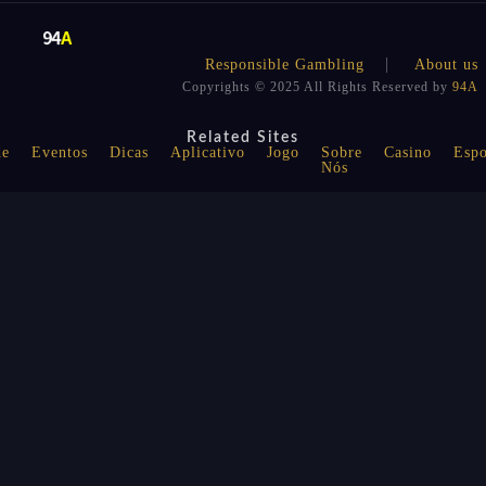
Responsible Gambling
About us
Copyrights © 2025 All Rights Reserved by
94A
Related Sites
de
Eventos
Dicas
Aplicativo
Jogo
Sobre
Casino
Espo
Nós